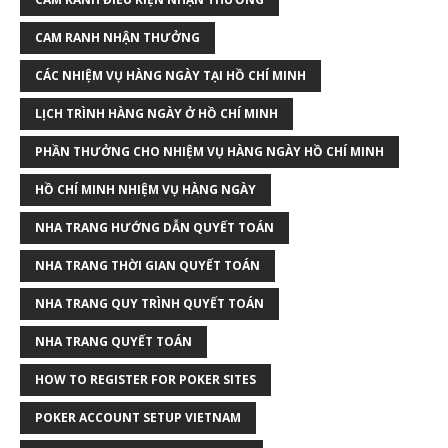
CAM RANH NHẬN THƯỞNG
CÁC NHIỆM VỤ HÀNG NGÀY TẠI HỒ CHÍ MINH
LỊCH TRÌNH HÀNG NGÀY Ở HỒ CHÍ MINH
PHẦN THƯỞNG CHO NHIỆM VỤ HÀNG NGÀY HỒ CHÍ MINH
HỒ CHÍ MINH NHIỆM VỤ HÀNG NGÀY
NHA TRANG HƯỚNG DẪN QUYẾT TOÁN
NHA TRANG THỜI GIAN QUYẾT TOÁN
NHA TRANG QUY TRÌNH QUYẾT TOÁN
NHA TRANG QUYẾT TOÁN
HOW TO REGISTER FOR POKER SITES
POKER ACCOUNT SETUP VIETNAM