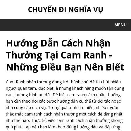
CHUYẾN ĐI NGHĨA VỤ
MENU
Hướng Dẫn Cách Nhận
Thưởng Tại Cam Ranh -
Những Điều Bạn Nên Biết
Cam Ranh nhận thưởng đang trở thành chủ đề thu hút nhiều
người quan tâm, đặc biệt là những khách hàng muốn tận dụng
các chương trình ưu đãi. Để biết cam ranh cách nhận thưởng,
bạn cần theo dõi các bước hướng dẫn cụ thể từ đối tác hoặc
nhà cung cấp dịch vụ. Trong quá trình tìm hiểu, nhiều người
thắc mắc cam ranh cách nhận thưởng một cách dễ dàng nhất
như thế nào. Thực tế, việc cam ranh cách nhận thưởng không
quá phức tạp nếu bạn làm theo đúng hướng dẫn và đáp ứng